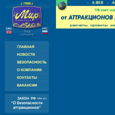
ИЯ - СНГ - ЕВРОПА - АМЕРИКА - АЗИЯ - АФ