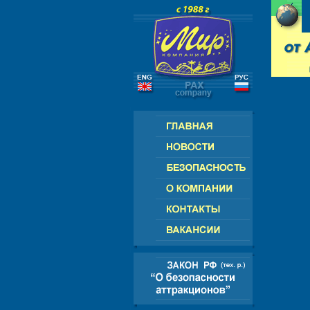
РОССИЯ - СНГ - ЕВРОПА - АМЕРИК