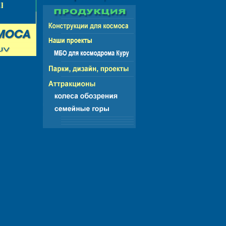
НГ - ЕВРОПА - АМЕРИКА - АЗИЯ - АФРИКА