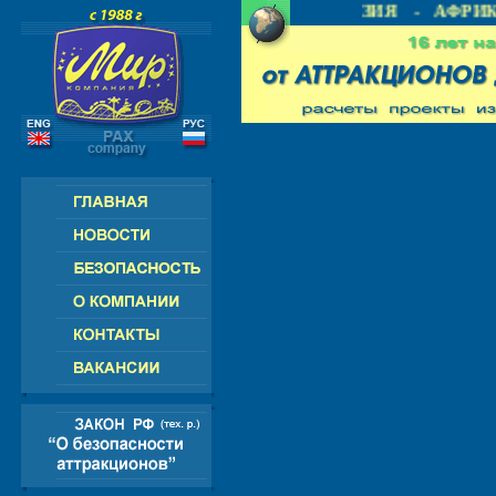
- СНГ - ЕВРОПА - АМЕРИКА - АЗИЯ - АФРИКА