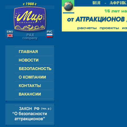
 СНГ - ЕВРОПА - АМЕРИКА - АЗИЯ - АФРИКА