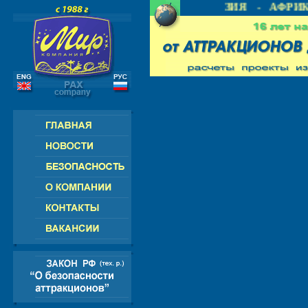
- СНГ - ЕВРОПА - АМЕРИКА - АЗИЯ - АФРИКА