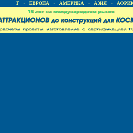
- СНГ - ЕВРОПА - АМЕРИКА - АЗИЯ - АФРИК