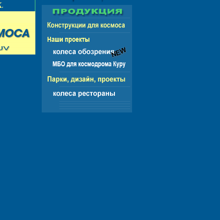
А
РОССИЯ - СНГ - ЕВРОПА - АМ