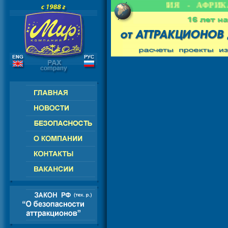
 СНГ - ЕВРОПА - АМЕРИКА - АЗИЯ - АФРИКА