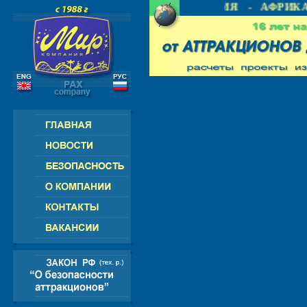
 СНГ - ЕВРОПА - АМЕРИКА - АЗИЯ - АФРИКА