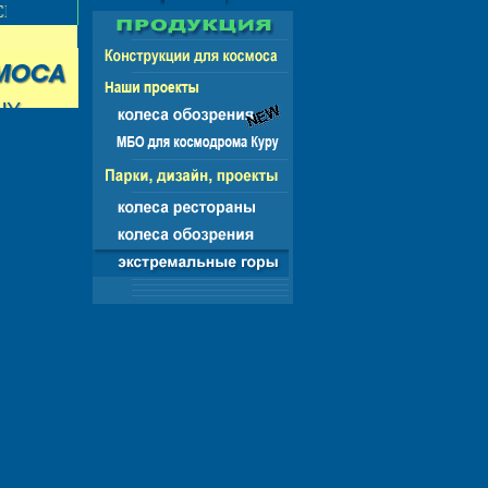
НГ - ЕВРОПА - АМЕРИКА - АЗИЯ - АФРИКА