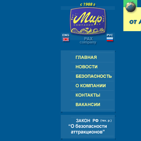
РОССИЯ - СНГ - ЕВРОПА - АМЕРИК