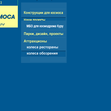
НГ - ЕВРОПА - АМЕРИКА - АЗИЯ - АФРИКА