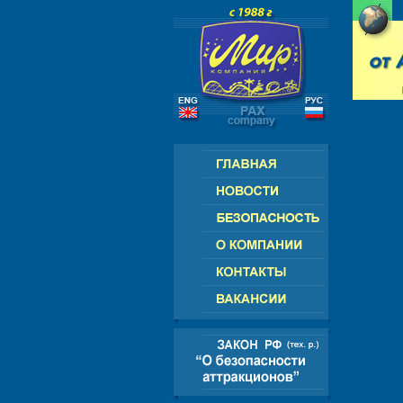
РОССИЯ - СНГ - ЕВРОПА - АМЕРИК