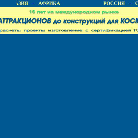
А - АЗИЯ - АФРИКА
РОССИЯ - С