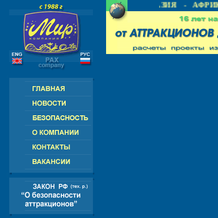
- СНГ - ЕВРОПА - АМЕРИКА - АЗИЯ - АФРИК