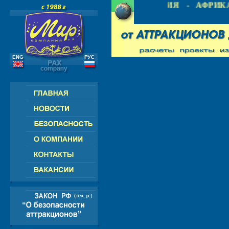
 СНГ - ЕВРОПА - АМЕРИКА - АЗИЯ - АФРИКА