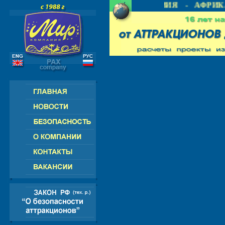
 СНГ - ЕВРОПА - АМЕРИКА - АЗИЯ - АФРИКА