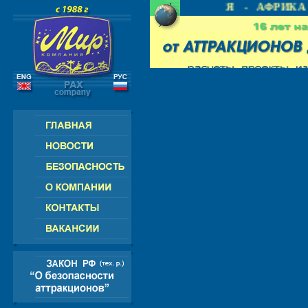
СНГ - ЕВРОПА - АМЕРИКА - АЗИЯ - АФРИКА