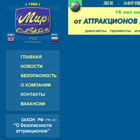
- СНГ - ЕВРОПА - АМЕРИКА - АЗИЯ - АФРИК