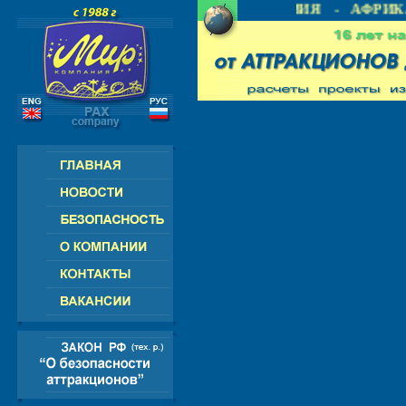
- СНГ - ЕВРОПА - АМЕРИКА - АЗИЯ - АФРИКА