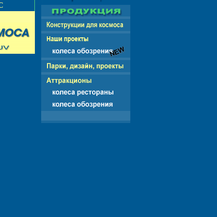
НГ - ЕВРОПА - АМЕРИКА - АЗИЯ - АФРИКА