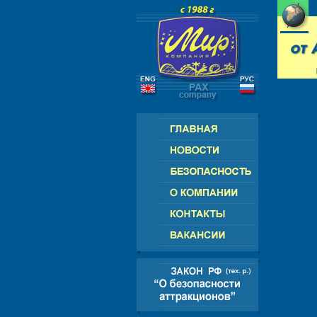
РОССИЯ - СНГ - ЕВРОПА - АМЕРИК