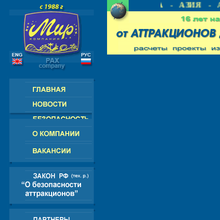
СИЯ - СНГ - ЕВРОПА - АМЕРИКА - АЗИЯ - А