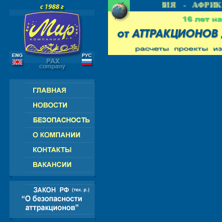
 СНГ - ЕВРОПА - АМЕРИКА - АЗИЯ - АФРИКА