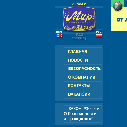
РОССИЯ - СНГ - ЕВРОПА - АМЕРИК