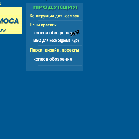
НГ - ЕВРОПА - АМЕРИКА - АЗИЯ - АФРИКА