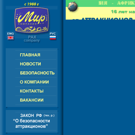
 СНГ - ЕВРОПА - АМЕРИКА - АЗИЯ - АФРИКА