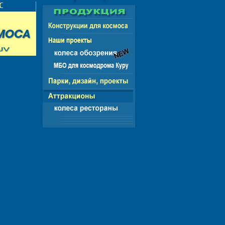
НГ - ЕВРОПА - АМЕРИКА - АЗИЯ - АФРИКА