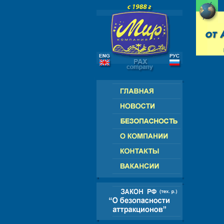
РОССИЯ - СНГ - ЕВРОПА - АМЕРИК