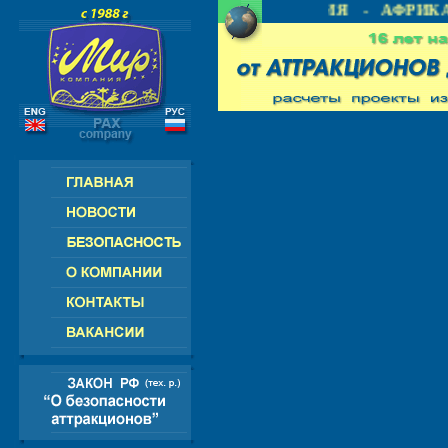
 СНГ - ЕВРОПА - АМЕРИКА - АЗИЯ - АФРИКА