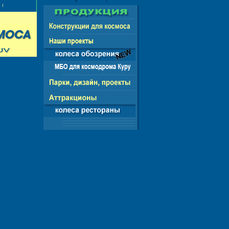
СНГ - ЕВРОПА - АМЕРИКА - АЗИЯ - АФРИКА