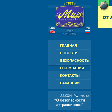
РОССИЯ - СНГ - ЕВРОПА - АМЕРИК