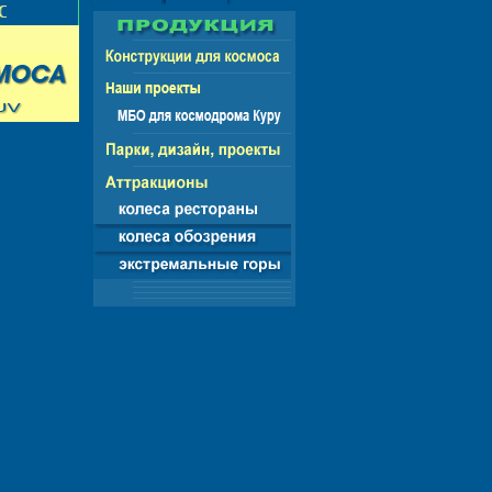
НГ - ЕВРОПА - АМЕРИКА - АЗИЯ - АФРИКА