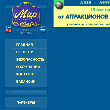
 - СНГ - ЕВРОПА - АМЕРИКА - АЗИЯ - АФРИ