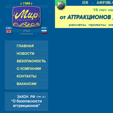
 СНГ - ЕВРОПА - АМЕРИКА - АЗИЯ - АФРИКА