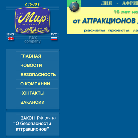
- СНГ - ЕВРОПА - АМЕРИКА - АЗИЯ - АФРИК