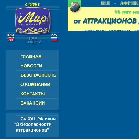
 СНГ - ЕВРОПА - АМЕРИКА - АЗИЯ - АФРИКА