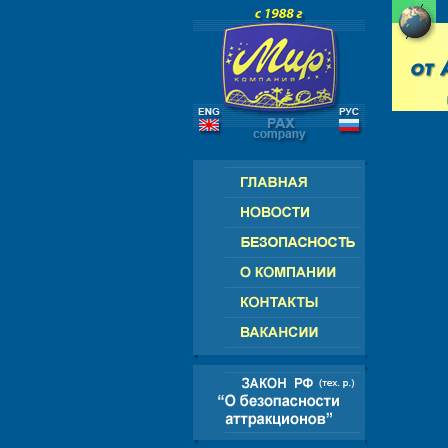
РОССИЯ - СНГ - ЕВРОПА - АМЕРИК