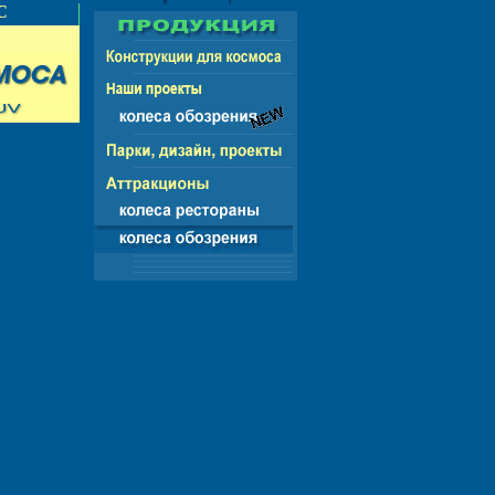
НГ - ЕВРОПА - АМЕРИКА - АЗИЯ - АФРИКА