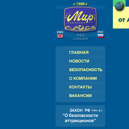
РОССИЯ - СНГ - ЕВРОПА - АМЕРИК