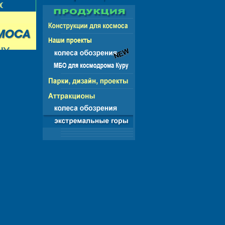
НГ - ЕВРОПА - АМЕРИКА - АЗИЯ - АФРИКА