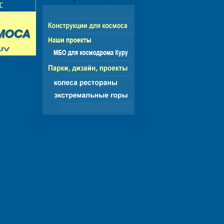
НГ - ЕВРОПА - АМЕРИКА - АЗИЯ - АФРИКА