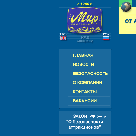
РОССИЯ - СНГ - ЕВРОПА - АМЕРИК