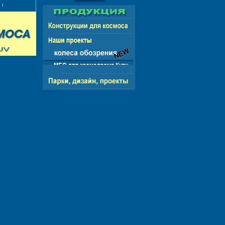
СНГ - ЕВРОПА - АМЕРИКА - АЗИЯ - АФРИКА