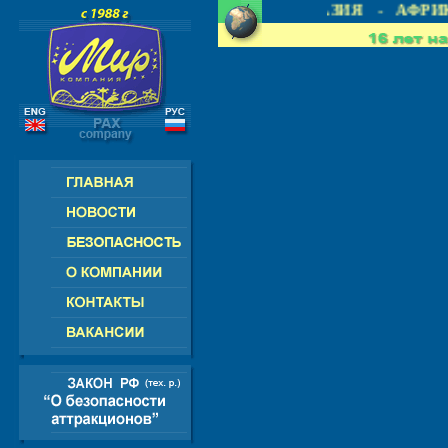
- СНГ - ЕВРОПА - АМЕРИКА - АЗИЯ - АФРИК