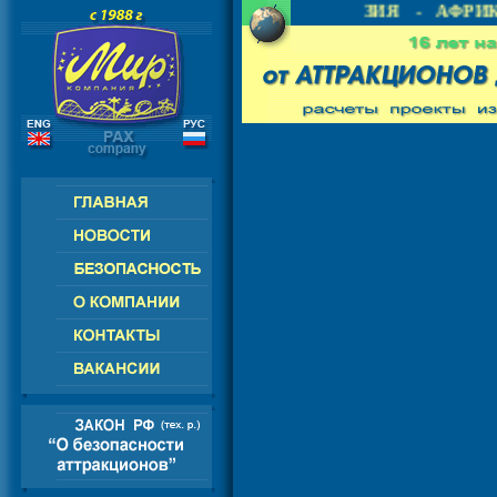
- СНГ - ЕВРОПА - АМЕРИКА - АЗИЯ - АФРИК