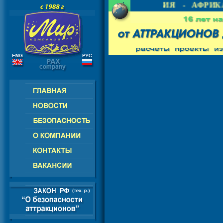
 СНГ - ЕВРОПА - АМЕРИКА - АЗИЯ - АФРИКА