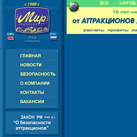
- СНГ - ЕВРОПА - АМЕРИКА - АЗИЯ - АФРИКА