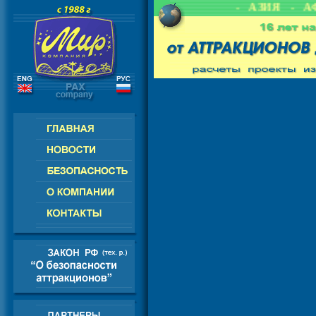
ИЯ - СНГ - ЕВРОПА - АМЕРИКА - АЗИЯ - АФ