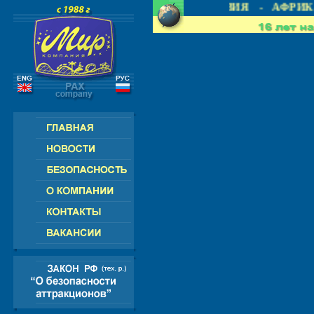
 СНГ - ЕВРОПА - АМЕРИКА - АЗИЯ - АФРИКА