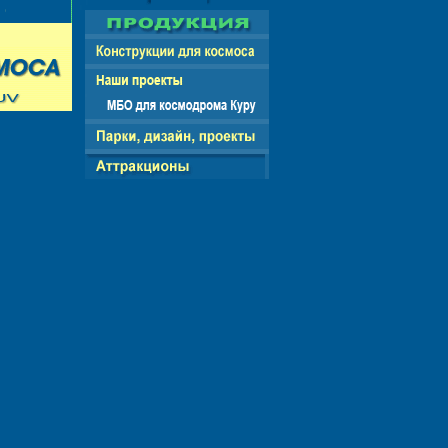
СНГ - ЕВРОПА - АМЕРИКА - АЗИЯ - АФРИКА