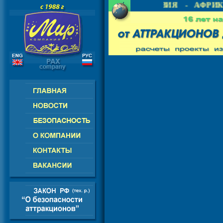
- СНГ - ЕВРОПА - АМЕРИКА - АЗИЯ - АФРИКА