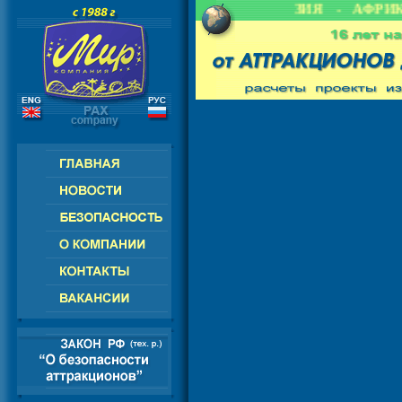
- СНГ - ЕВРОПА - АМЕРИКА - АЗИЯ - АФРИК