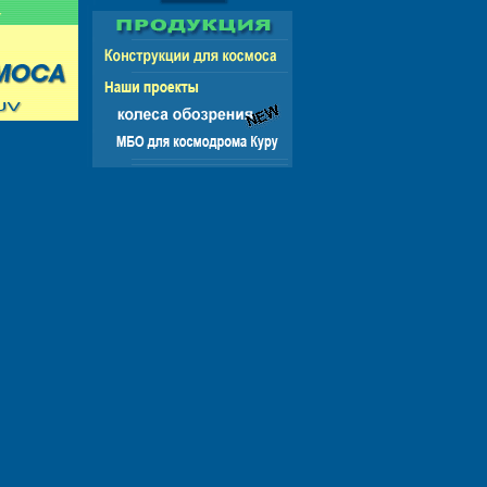
 СНГ - ЕВРОПА - АМЕРИКА - АЗИЯ - АФРИКА