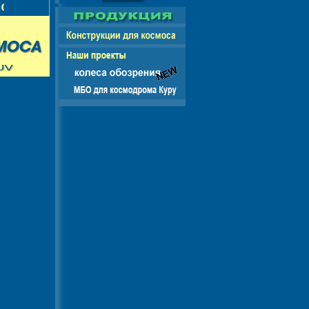
СНГ - ЕВРОПА - АМЕРИКА - АЗИЯ - АФРИКА