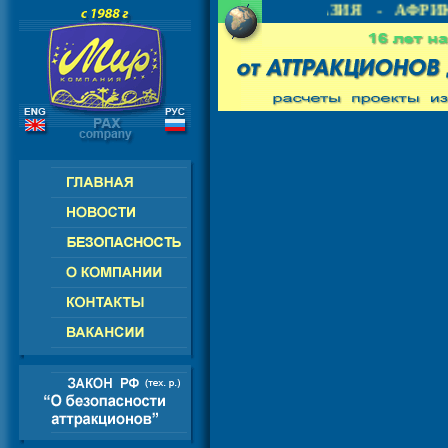
- СНГ - ЕВРОПА - АМЕРИКА - АЗИЯ - АФРИК