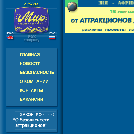
- СНГ - ЕВРОПА - АМЕРИКА - АЗИЯ - АФРИК