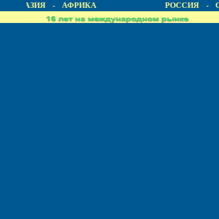
А - АЗИЯ - АФРИКА
РОССИЯ - С