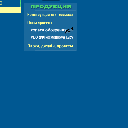
НГ - ЕВРОПА - АМЕРИКА - АЗИЯ - АФРИКА