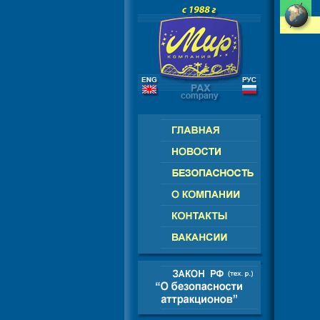
РОССИЯ - СНГ - ЕВРОПА - АМЕРИК