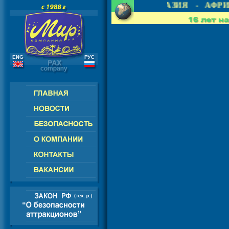
 - СНГ - ЕВРОПА - АМЕРИКА - АЗИЯ - АФРИ