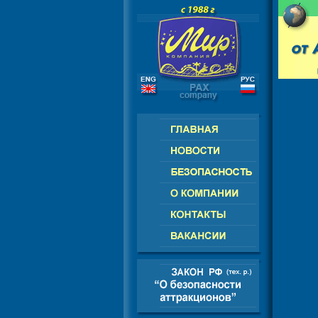
РОССИЯ - СНГ - ЕВРОПА - АМЕРИК