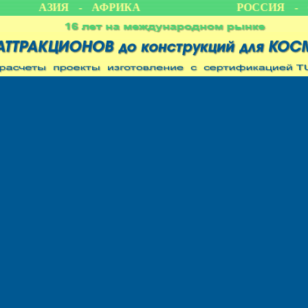
А - АЗИЯ - АФРИКА
РОССИЯ - С