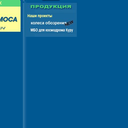
НГ - ЕВРОПА - АМЕРИКА - АЗИЯ - АФРИКА