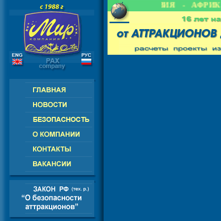
 СНГ - ЕВРОПА - АМЕРИКА - АЗИЯ - АФРИКА